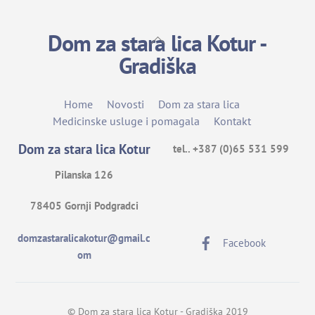
Dom za stara lica Kotur -
Back
To
Gradiška
Top
Home
Novosti
Dom za stara lica
Medicinske usluge i pomagala
Kontakt
Dom za stara lica Kotur
tel.. +387 (0)65 531 599
Pilanska 126
78405 Gornji Podgradci
domzastaralicakotur@gmail.c
Facebook
om
© Dom za stara lica Kotur - Gradiška 2019