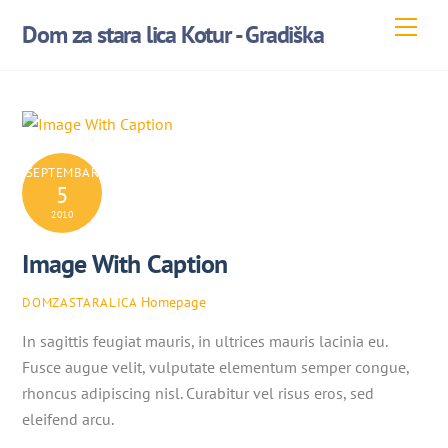
Skip
Men
Dom za stara lica Kotur - Gradiška
to
content
SEPTEMBAR
5
2010
Image With Caption
Homepage
DOMZASTARALICA
In sagittis feugiat mauris, in ultrices mauris lacinia eu.
Fusce augue velit, vulputate elementum semper congue,
rhoncus adipiscing nisl. Curabitur vel risus eros, sed
eleifend arcu.